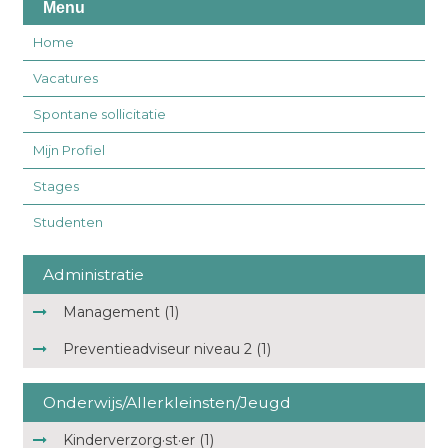
Menu
Home
Vacatures
Spontane sollicitatie
Mijn Profiel
Stages
Studenten
Administratie
Management (1)
Preventieadviseur niveau 2 (1)
Onderwijs/Allerkleinsten/Jeugd
Kinderverzorg·st·er (1)