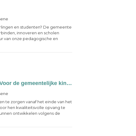
sene
erlingen en studenten? De gemeente
rbinden, innoveren en scholen
guur van onze pedagogische en
Een psycho-medisch-sociaal werker•ster Voor de gemeentelijke kinderdagverblijven
sene
ren te zorgen vanaf het einde van het
oor hen kwaliteitsvolle opvang te
 kunnen ontwikkelen volgens de