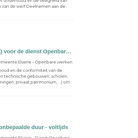
et onderhoud en de veiligheid van
n van de werf Deelnemen aan de
EEN STABILITEITSINGENIEUR (niveau A4) voor de dienst Openbare Werken - Masterniveau – Contract van onbepaalde duur – Voltijds
meente Elsene - Openbare werken
rhoud en de conformiteit van de
n technische gebouwen, scholen,
ingen, privaat patrimonium, ...) om
nbepaalde duur - voltijds
meente Elsene - Dienst Openbare