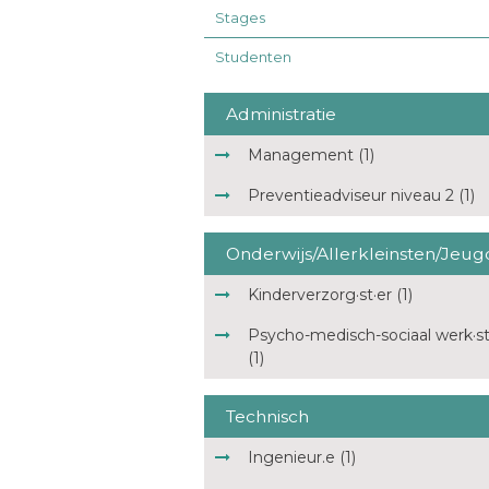
Stages
Studenten
Administratie
Management (1)
Preventieadviseur niveau 2 (1)
Onderwijs/Allerkleinsten/Jeug
Kinderverzorg·st·er (1)
Psycho-medisch-sociaal werk·st
(1)
Technisch
Ingenieur.e (1)