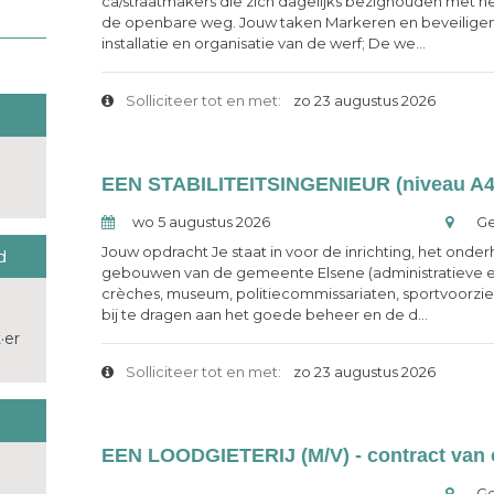
ca/straatmakers die zich dagelijks bezighouden met h
de openbare weg. Jouw taken Markeren en beveilige
installatie en organisatie van de werf; De we...
Solliciteer tot en met:
zo 23 augustus 2026
wo 5 augustus 2026
Ge
Jouw opdracht Je staat in voor de inrichting, het onde
d
gebouwen van de gemeente Elsene (administratieve e
crèches, museum, politiecommissariaten, sportvoorzien
bij te dragen aan het goede beheer en de d...
·er
Solliciteer tot en met:
zo 23 augustus 2026
EEN LOODGIETERIJ (M/V) - contract van o
Ge