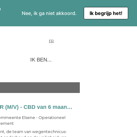
m
Nee, ik ga niet akkoord.
Ik begrijp het!
FR
IK BEN...
EEN WEGENTECHNICUS / STRAATMAKER (M/V) - CBD van 6 maanden, verlengbaar tot COD – voltijds
mmeente Elsene - Operationeel
tement
ent, de team van wegentechnicus-