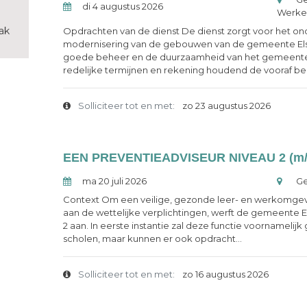
di 4 augustus 2026
Werke
ak
Opdrachten van de dienst De dienst zorgt voor het o
modernisering van de gebouwen van de gemeente Else
goede beheer en de duurzaamheid van het gemeentel
redelijke termijnen en rekening houdend de vooraf bep
Solliciteer tot en met:
zo 23 augustus 2026
ma 20 juli 2026
Ge
Context Om een veilige, gezonde leer- en werkomgev
aan de wettelijke verplichtingen, werft de gemeente 
2 aan. In eerste instantie zal deze functie voornamelijk
scholen, maar kunnen er ook opdracht...
Solliciteer tot en met:
zo 16 augustus 2026