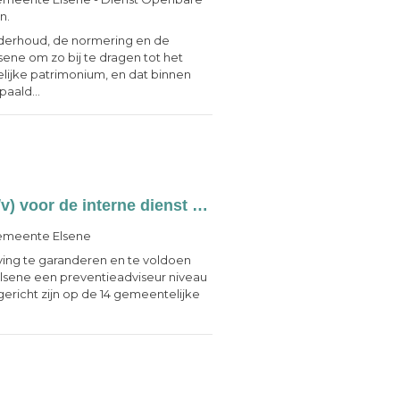
n.
nderhoud, de normering en de
ne om zo bij te dragen tot het
ijke patrimonium, en dat binnen
aald...
EEN PREVENTIEADVISEUR NIVEAU 2 (m/v) voor de interne dienst voor preventie en bescherming op het werk - Bachelor – Contract van onbepaalde duur - Voltijds
meente Elsene
ing te garanderen en te voldoen
Elsene een preventieadviseur niveau
 gericht zijn op de 14 gemeentelijke