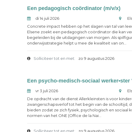
Een pedagogisch coördinator (m/v/x)
di 14 juli 2026
El
Concrete impact hebben op het slagen van tal van le
Elsene zoekt een pedagogisch coördinator die kan ve
begeleiden bij de uitdagingen van morgen. Als spilfi
onderwijsstrategie helpt u mee de kwaliteit van on...
Solliciteer tot en met:
zo 9 augustus 2026
vr 3 juli 2026
El
De opdracht van de dienst Allerkleinsten is voor kinde
zwangerschapsverlof tot het begin van de schooltijd, d
bieden zodat ze zich fysiek, psychologisch en sociaal
normen van het ONE (Office de la Nai...
Solliciteer tot en met:
zo 9 augustus 2026